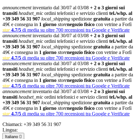
announcement
inventario dal 30/07 al 03/08
+ 2 o 3 giorni sui
transiti
headset_mic
ordini telefonici e servizio clienti
tel./whp. al
+39 349 56 31 907
local_shipping
spedizione
gratuita
a partire da
49€ e consegna in
1 giorno
store
negozio fisico
con vetrine a Forlì
star
4.7/5
di media su oltre 700 recensioni tra Google e Verificate
announcement
inventario dal 30/07 al 03/08
+ 2 o 3 giorni sui
transiti
headset_mic
ordini telefonici e servizio clienti
tel./whp. al
+39 349 56 31 907
local_shipping
spedizione
gratuita
a partire da
49€ e consegna in
1 giorno
store
negozio fisico
con vetrine a Forlì
star
4.7/5
di media su oltre 700 recensioni tra Google e Verificate
announcement
inventario dal 30/07 al 03/08
+ 2 o 3 giorni sui
transiti
headset_mic
ordini telefonici e servizio clienti
tel./whp. al
+39 349 56 31 907
local_shipping
spedizione
gratuita
a partire da
49€ e consegna in
1 giorno
store
negozio fisico
con vetrine a Forlì
star
4.7/5
di media su oltre 700 recensioni tra Google e Verificate
announcement
inventario dal 30/07 al 03/08
+ 2 o 3 giorni sui
transiti
headset_mic
ordini telefonici e servizio clienti
tel./whp. al
+39 349 56 31 907
local_shipping
spedizione
gratuita
a partire da
49€ e consegna in
1 giorno
store
negozio fisico
con vetrine a Forlì
star
4.7/5
di media su oltre 700 recensioni tra Google e Verificate
Chiamaci:
+39 349 56 31 907
Lingua:
Italiano
