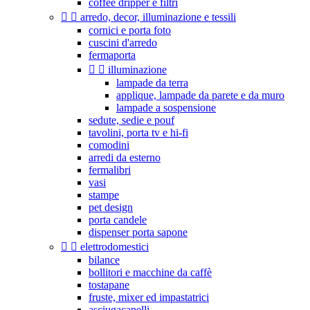
coffee dripper e filtri


arredo, decor, illuminazione e tessili
cornici e porta foto
cuscini d'arredo
fermaporta


illuminazione
lampade da terra
applique, lampade da parete e da muro
lampade a sospensione
sedute, sedie e pouf
tavolini, porta tv e hi-fi
comodini
arredi da esterno
fermalibri
vasi
stampe
pet design
porta candele
dispenser porta sapone


elettrodomestici
bilance
bollitori e macchine da caffè
tostapane
fruste, mixer ed impastatrici
asciugacapelli