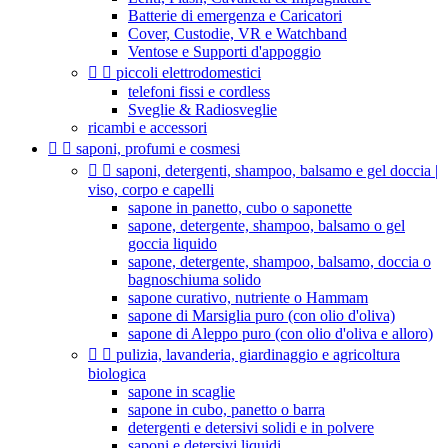
Batterie di emergenza e Caricatori
Cover, Custodie, VR e Watchband
Ventose e Supporti d'appoggio


piccoli elettrodomestici
telefoni fissi e cordless
Sveglie & Radiosveglie
ricambi e accessori


saponi, profumi e cosmesi


saponi, detergenti, shampoo, balsamo e gel doccia |
viso, corpo e capelli
sapone in panetto, cubo o saponette
sapone, detergente, shampoo, balsamo o gel
goccia liquido
sapone, detergente, shampoo, balsamo, doccia o
bagnoschiuma solido
sapone curativo, nutriente o Hammam
sapone di Marsiglia puro (con olio d'oliva)
sapone di Aleppo puro (con olio d'oliva e alloro)


pulizia, lavanderia, giardinaggio e agricoltura
biologica
sapone in scaglie
sapone in cubo, panetto o barra
detergenti e detersivi solidi e in polvere
saponi e detersivi liquidi