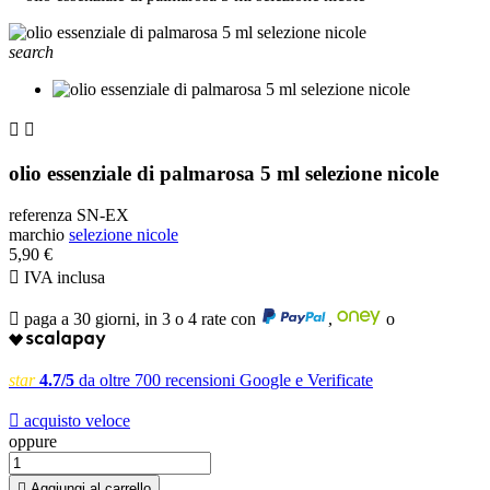
search


olio essenziale di palmarosa 5 ml selezione nicole
referenza
SN-EX
marchio
selezione nicole
5,90 €

IVA inclusa

paga a 30 giorni, in 3 o 4 rate con
,
o
star
4.7/5
da oltre 700 recensioni Google e Verificate

acquisto veloce
oppure

Aggiungi al carrello