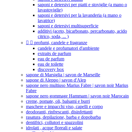
saponi e detersivi per piatti e stoviglie (a mano o
lavastoviglie)
saponi e detersivi per la lavanderia (a mano o
lavatrice)
saponi e detersivi multisuperficie
additivi (aceto, bicarbonato, percarbonato, acido
citrico, soda, ... )


profumi, candele e fragranze
candele e profumatori d'ambiente
extraits de parfum
eau de parfum
eau de toilette
discovery box
sapone di Marsiglia | savon de Marseille
sapone di Aleppo | savon d'Alep
sapone nero multiuso Marius Fabre | savon noir Marius
Fabre
sapone nero gommage Hammam | savon noir Marocain
creme, pomate, oli, balsami e burri
maschere e impacchi viso, capelli e corpo
deodoranti, rinfrescanti, disinfettanti
rasatura, depilazione, barba e dopobarba
dentifrici, collutori e spazzolini
idrolati , acque floreali e salate