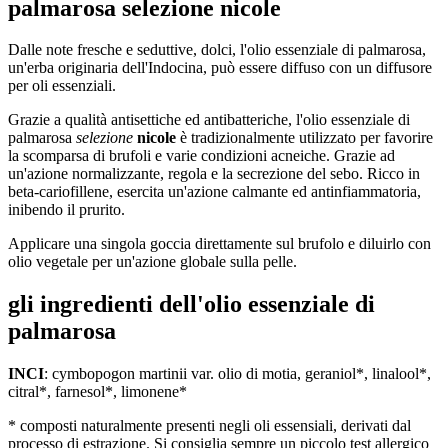
palmarosa selezione nicole
Dalle note fresche e seduttive, dolci, l'olio essenziale di palmarosa,
un'erba originaria dell'Indocina, può essere diffuso con un diffusore
per oli essenziali.
Grazie a qualità antisettiche ed antibatteriche, l'olio essenziale di
palmarosa
selezione
nicole
è tradizionalmente utilizzato per favorire
la scomparsa di brufoli e varie condizioni acneiche. Grazie ad
un'azione normalizzante, regola e la secrezione del sebo. Ricco in
beta-cariofillene, esercita un'azione calmante ed antinfiammatoria,
inibendo il prurito.
Applicare una singola goccia direttamente sul brufolo e diluirlo con
olio vegetale per un'azione globale sulla pelle.
gli ingredienti dell'olio essenziale di
palmarosa
INCI
: cymbopogon martinii var. olio di motia, geraniol*, linalool*,
citral*, farnesol*, limonene*
* composti naturalmente presenti negli oli essensiali, derivati dal
processo di estrazione. Si consiglia sempre un piccolo test allergico