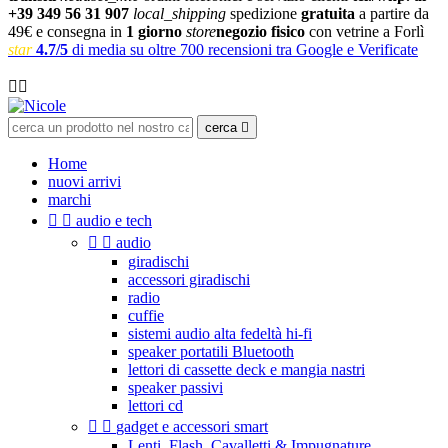
+39 349 56 31 907
local_shipping
spedizione
gratuita
a partire da
49€ e consegna in
1 giorno
store
negozio fisico
con vetrine a Forlì
star
4.7/5
di media su oltre 700 recensioni tra Google e Verificate

cerca

Home
nuovi arrivi
marchi


audio e tech


audio
giradischi
accessori giradischi
radio
cuffie
sistemi audio alta fedeltà hi-fi
speaker portatili Bluetooth
lettori di cassette deck e mangia nastri
speaker passivi
lettori cd


gadget e accessori smart
Lenti, Flash, Cavalletti & Impugnature