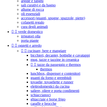
argille e fanghi
sali curativi e da bagno
allume di rocca
oli essenziali
accessori (guanti, spugne, spazzole, pietre)
cofanetti regalo
cura degli animali


verde domestico
irrigatori olla
porta piante


oggetti e arredo


cucinare, bere e mangiare
bicchieri, decanter, bottiglie e cavatappi
mug, tazze e tazzine in ceramica


tazze da passeggio e thermos
thermos
lunchbox, dispenser e contenitori
guanti da forno e grembiuli
tovaglie, tovagliette e runner
elettrodomestici da cucina
saliere, oliere e porta condimenti
schiaccianoci
ghiacciaie e borse frigo
caraffe e brocche