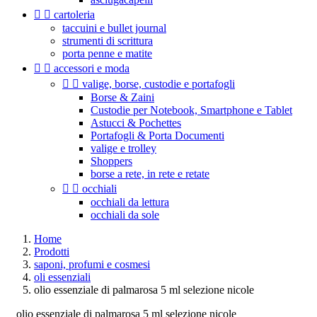


cartoleria
taccuini e bullet journal
strumenti di scrittura
porta penne e matite


accessori e moda


valige, borse, custodie e portafogli
Borse & Zaini
Custodie per Notebook, Smartphone e Tablet
Astucci & Pochettes
Portafogli & Porta Documenti
valige e trolley
Shoppers
borse a rete, in rete e retate


occhiali
occhiali da lettura
occhiali da sole
Home
Prodotti
saponi, profumi e cosmesi
oli essenziali
olio essenziale di palmarosa 5 ml selezione nicole
olio essenziale di palmarosa 5 ml selezione nicole