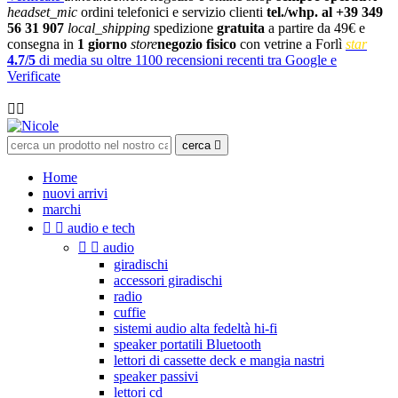
headset_mic
ordini telefonici e servizio clienti
tel./whp. al +39 349
56 31 907
local_shipping
spedizione
gratuita
a partire da 49€ e
consegna in
1 giorno
store
negozio fisico
con vetrine a Forlì
star
4.7/5
di media su oltre 1100 recensioni recenti tra Google e
Verificate

cerca

Home
nuovi arrivi
marchi


audio e tech


audio
giradischi
accessori giradischi
radio
cuffie
sistemi audio alta fedeltà hi-fi
speaker portatili Bluetooth
lettori di cassette deck e mangia nastri
speaker passivi
lettori cd