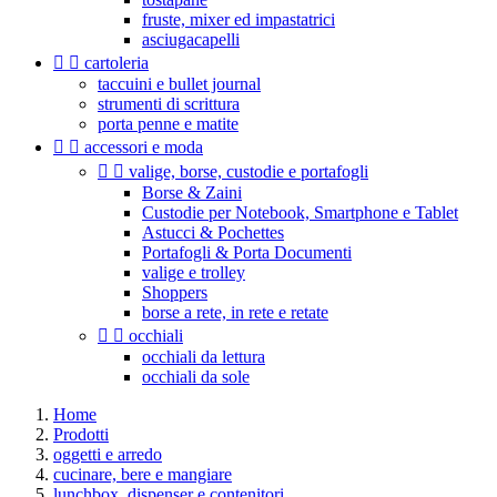
fruste, mixer ed impastatrici
asciugacapelli


cartoleria
taccuini e bullet journal
strumenti di scrittura
porta penne e matite


accessori e moda


valige, borse, custodie e portafogli
Borse & Zaini
Custodie per Notebook, Smartphone e Tablet
Astucci & Pochettes
Portafogli & Porta Documenti
valige e trolley
Shoppers
borse a rete, in rete e retate


occhiali
occhiali da lettura
occhiali da sole
Home
Prodotti
oggetti e arredo
cucinare, bere e mangiare
lunchbox, dispenser e contenitori