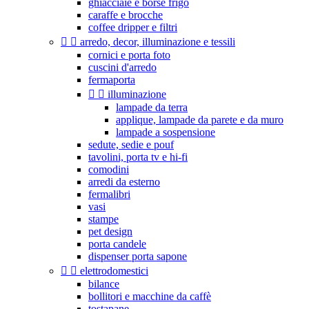
ghiacciaie e borse frigo
caraffe e brocche
coffee dripper e filtri


arredo, decor, illuminazione e tessili
cornici e porta foto
cuscini d'arredo
fermaporta


illuminazione
lampade da terra
applique, lampade da parete e da muro
lampade a sospensione
sedute, sedie e pouf
tavolini, porta tv e hi-fi
comodini
arredi da esterno
fermalibri
vasi
stampe
pet design
porta candele
dispenser porta sapone


elettrodomestici
bilance
bollitori e macchine da caffè
tostapane