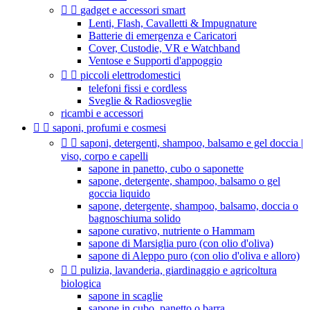


gadget e accessori smart
Lenti, Flash, Cavalletti & Impugnature
Batterie di emergenza e Caricatori
Cover, Custodie, VR e Watchband
Ventose e Supporti d'appoggio


piccoli elettrodomestici
telefoni fissi e cordless
Sveglie & Radiosveglie
ricambi e accessori


saponi, profumi e cosmesi


saponi, detergenti, shampoo, balsamo e gel doccia |
viso, corpo e capelli
sapone in panetto, cubo o saponette
sapone, detergente, shampoo, balsamo o gel
goccia liquido
sapone, detergente, shampoo, balsamo, doccia o
bagnoschiuma solido
sapone curativo, nutriente o Hammam
sapone di Marsiglia puro (con olio d'oliva)
sapone di Aleppo puro (con olio d'oliva e alloro)


pulizia, lavanderia, giardinaggio e agricoltura
biologica
sapone in scaglie
sapone in cubo, panetto o barra