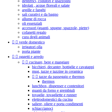
dentifrici, collutori e spazzolini
idrolati , acque floreali e salate
argille e fanghi
sali curativi e da bagno
allume di rocca
oli essenziali
accessori (guanti, spugne, spazzole, pietre)
cofanetti regalo
cura degli animali


verde domestico
irrigatori olla
porta piante


oggetti e arredo


cucinare, bere e mangiare
bicchieri, decanter, bottiglie e cavatappi
mug, tazze e tazzine in ceramica


tazze da passeggio e thermos
thermos
lunchbox, dispenser e contenitori
guanti da forno e grembiuli
tovaglie, tovagliette e runner
elettrodomestici da cucina
saliere, oliere e porta condimenti
schiaccianoci