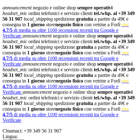
announcement
negozio e online shop
sempre operativi
headset_mic
ordini telefonici e servizio clienti
tel./whp. al +39 349
56 31 907
local_shipping
spedizione
gratuita
a partire da 49€ e
consegna in
1 giorno
store
negozio fisico
con vetrine a Forlì
star
4.7/5
di media su oltre 1100 recensioni recenti tra Google e
Verificate
announcement
negozio e online shop
sempre operativi
headset_mic
ordini telefonici e servizio clienti
tel./whp. al +39 349
56 31 907
local_shipping
spedizione
gratuita
a partire da 49€ e
consegna in
1 giorno
store
negozio fisico
con vetrine a Forlì
star
4.7/5
di media su oltre 1100 recensioni recenti tra Google e
Verificate
announcement
negozio e online shop
sempre operativi
headset_mic
ordini telefonici e servizio clienti
tel./whp. al +39 349
56 31 907
local_shipping
spedizione
gratuita
a partire da 49€ e
consegna in
1 giorno
store
negozio fisico
con vetrine a Forlì
star
4.7/5
di media su oltre 1100 recensioni recenti tra Google e
Verificate
announcement
negozio e online shop
sempre operativi
headset_mic
ordini telefonici e servizio clienti
tel./whp. al +39 349
56 31 907
local_shipping
spedizione
gratuita
a partire da 49€ e
consegna in
1 giorno
store
negozio fisico
con vetrine a Forlì
star
4.7/5
di media su oltre 1100 recensioni recenti tra Google e
Verificate
Chiamaci:
+39 349 56 31 907
Lingua: