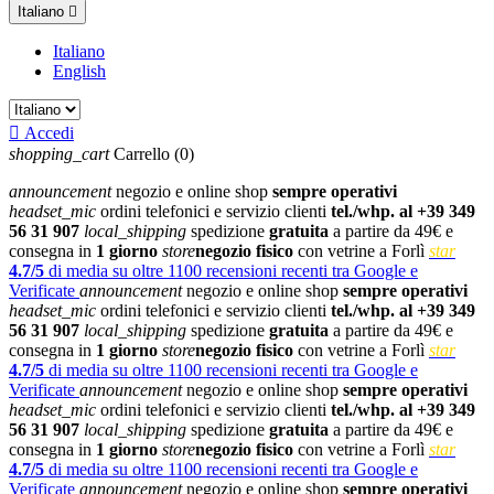
Italiano

Italiano
English

Accedi
shopping_cart
Carrello
(0)
announcement
negozio e online shop
sempre operativi
headset_mic
ordini telefonici e servizio clienti
tel./whp. al +39 349
56 31 907
local_shipping
spedizione
gratuita
a partire da 49€ e
consegna in
1 giorno
store
negozio fisico
con vetrine a Forlì
star
4.7/5
di media su oltre 1100 recensioni recenti tra Google e
Verificate
announcement
negozio e online shop
sempre operativi
headset_mic
ordini telefonici e servizio clienti
tel./whp. al +39 349
56 31 907
local_shipping
spedizione
gratuita
a partire da 49€ e
consegna in
1 giorno
store
negozio fisico
con vetrine a Forlì
star
4.7/5
di media su oltre 1100 recensioni recenti tra Google e
Verificate
announcement
negozio e online shop
sempre operativi
headset_mic
ordini telefonici e servizio clienti
tel./whp. al +39 349
56 31 907
local_shipping
spedizione
gratuita
a partire da 49€ e
consegna in
1 giorno
store
negozio fisico
con vetrine a Forlì
star
4.7/5
di media su oltre 1100 recensioni recenti tra Google e
Verificate
announcement
negozio e online shop
sempre operativi