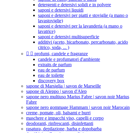
detergenti e detersivi solidi e in polvere
saponi e detersivi liquidi
saponi e detersivi per piatti e stoviglie (a mano o
lavastoviglie)
saponi e detersivi per la lavanderia (a mano o
lavatrice)
saponi e detersivi multisuperficie
additivi (aceto, bicarbonato, percarbonato, acido
citrico, soda, ... )


profumi, candele e fragranze
candele e profumatori d'ambiente
extraits de parfum
eau de parfum
eau de toilette
discovery box
sapone di Marsiglia | savon de Marseille
sapone di Aleppo | savon d'Alep
sapone nero multiuso Marius Fabre | savon noir Marius
Fabre
sapone nero gommage Hammam | savon noir Marocain
creme, pomate, oli, balsami e burri
maschere e impacchi viso, capelli e corpo
deodoranti, rinfrescanti, disinfettanti
rasatura, depilazione, barba e dopobarba