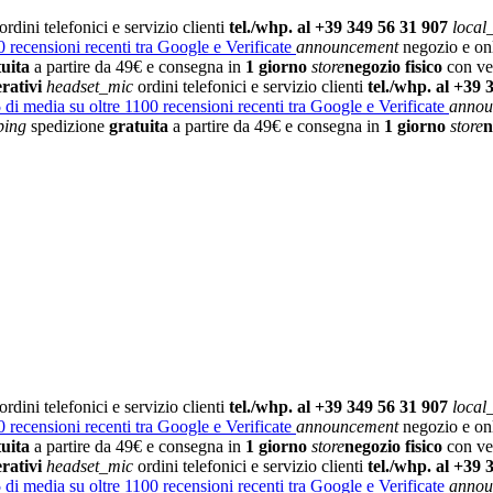
ordini telefonici e servizio clienti
tel./whp. al +39 349 56 31 907
local
 recensioni recenti tra Google e Verificate
announcement
negozio e on
tuita
a partire da 49€ e consegna in
1 giorno
store
negozio fisico
con vet
rativi
headset_mic
ordini telefonici e servizio clienti
tel./whp. al +39 
5
di media su oltre 1100 recensioni recenti tra Google e Verificate
annou
ping
spedizione
gratuita
a partire da 49€ e consegna in
1 giorno
store
n
ordini telefonici e servizio clienti
tel./whp. al +39 349 56 31 907
local
 recensioni recenti tra Google e Verificate
announcement
negozio e on
tuita
a partire da 49€ e consegna in
1 giorno
store
negozio fisico
con vet
rativi
headset_mic
ordini telefonici e servizio clienti
tel./whp. al +39 
5
di media su oltre 1100 recensioni recenti tra Google e Verificate
annou