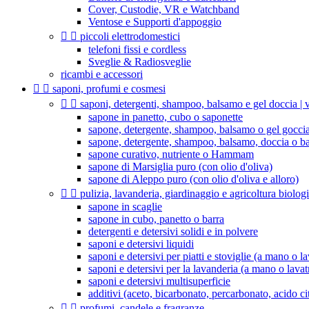
Cover, Custodie, VR e Watchband
Ventose e Supporti d'appoggio


piccoli elettrodomestici
telefoni fissi e cordless
Sveglie & Radiosveglie
ricambi e accessori


saponi, profumi e cosmesi


saponi, detergenti, shampoo, balsamo e gel doccia | v
sapone in panetto, cubo o saponette
sapone, detergente, shampoo, balsamo o gel goccia
sapone, detergente, shampoo, balsamo, doccia o b
sapone curativo, nutriente o Hammam
sapone di Marsiglia puro (con olio d'oliva)
sapone di Aleppo puro (con olio d'oliva e alloro)


pulizia, lavanderia, giardinaggio e agricoltura biolog
sapone in scaglie
sapone in cubo, panetto o barra
detergenti e detersivi solidi e in polvere
saponi e detersivi liquidi
saponi e detersivi per piatti e stoviglie (a mano o la
saponi e detersivi per la lavanderia (a mano o lavat
saponi e detersivi multisuperficie
additivi (aceto, bicarbonato, percarbonato, acido citr


profumi, candele e fragranze