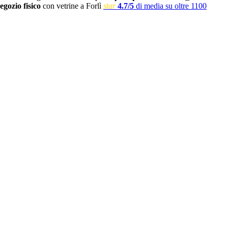
egozio fisico
con vetrine a Forlì
star
4.7/5
di media su oltre 1100