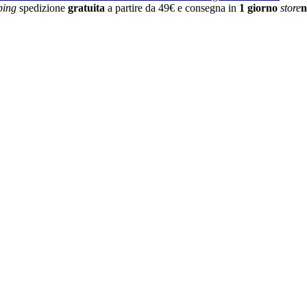
ping
spedizione
gratuita
a partire da 49€ e consegna in
1 giorno
store
n