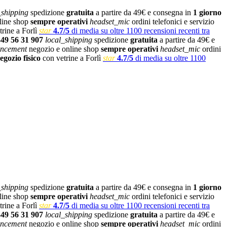
_shipping
spedizione
gratuita
a partire da 49€ e consegna in
1 giorno
line shop
sempre operativi
headset_mic
ordini telefonici e servizio
rine a Forlì
star
4.7/5
di media su oltre 1100 recensioni recenti tra
349 56 31 907
local_shipping
spedizione
gratuita
a partire da 49€ e
ncement
negozio e online shop
sempre operativi
headset_mic
ordini
egozio fisico
con vetrine a Forlì
star
4.7/5
di media su oltre 1100
_shipping
spedizione
gratuita
a partire da 49€ e consegna in
1 giorno
line shop
sempre operativi
headset_mic
ordini telefonici e servizio
rine a Forlì
star
4.7/5
di media su oltre 1100 recensioni recenti tra
349 56 31 907
local_shipping
spedizione
gratuita
a partire da 49€ e
ncement
negozio e online shop
sempre operativi
headset_mic
ordini