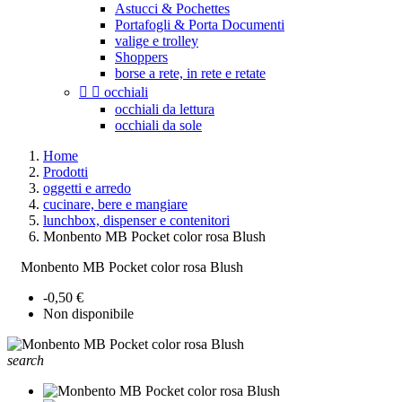
Astucci & Pochettes
Portafogli & Porta Documenti
valige e trolley
Shoppers
borse a rete, in rete e retate


occhiali
occhiali da lettura
occhiali da sole
Home
Prodotti
oggetti e arredo
cucinare, bere e mangiare
lunchbox, dispenser e contenitori
Monbento MB Pocket color rosa Blush
Monbento MB Pocket color rosa Blush
-0,50 €
Non disponibile
search