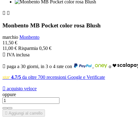


Monbento MB Pocket color rosa Blush
marchio
Monbento
11,50 €
11,00 €
Risparmia 0,50 €

IVA inclusa

paga a 30 giorni, in 3 o 4 rate con
,
o
star
4.7/5
da oltre 700 recensioni Google e Verificate

acquisto veloce
oppure

Aggiungi al carrello