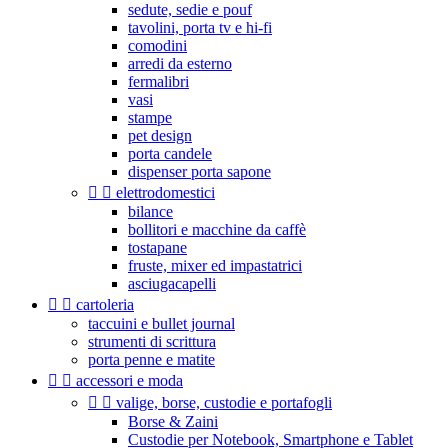
sedute, sedie e pouf
tavolini, porta tv e hi-fi
comodini
arredi da esterno
fermalibri
vasi
stampe
pet design
porta candele
dispenser porta sapone


elettrodomestici
bilance
bollitori e macchine da caffè
tostapane
fruste, mixer ed impastatrici
asciugacapelli


cartoleria
taccuini e bullet journal
strumenti di scrittura
porta penne e matite


accessori e moda


valige, borse, custodie e portafogli
Borse & Zaini
Custodie per Notebook, Smartphone e Tablet