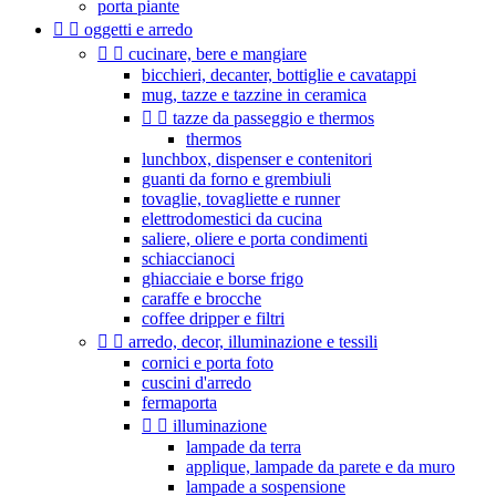
porta piante


oggetti e arredo


cucinare, bere e mangiare
bicchieri, decanter, bottiglie e cavatappi
mug, tazze e tazzine in ceramica


tazze da passeggio e thermos
thermos
lunchbox, dispenser e contenitori
guanti da forno e grembiuli
tovaglie, tovagliette e runner
elettrodomestici da cucina
saliere, oliere e porta condimenti
schiaccianoci
ghiacciaie e borse frigo
caraffe e brocche
coffee dripper e filtri


arredo, decor, illuminazione e tessili
cornici e porta foto
cuscini d'arredo
fermaporta


illuminazione
lampade da terra
applique, lampade da parete e da muro
lampade a sospensione