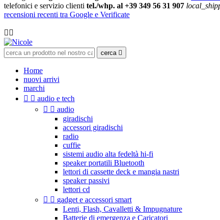
telefonici e servizio clienti
tel./whp. al +39 349 56 31 907
local_ship
recensioni recenti tra Google e Verificate

cerca

Home
nuovi arrivi
marchi


audio e tech


audio
giradischi
accessori giradischi
radio
cuffie
sistemi audio alta fedeltà hi-fi
speaker portatili Bluetooth
lettori di cassette deck e mangia nastri
speaker passivi
lettori cd


gadget e accessori smart
Lenti, Flash, Cavalletti & Impugnature
Batterie di emergenza e Caricatori