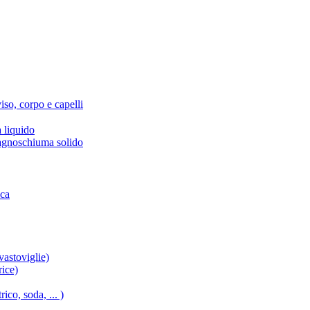
iso, corpo e capelli
 liquido
agnoschiuma solido
ica
vastoviglie)
rice)
ico, soda, ... )