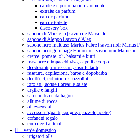
candele e profumatori d'ambiente
extraits de parfum
eau de parfum
eau de toilette
discovery box
sapone di Marsiglia | savon de Marseille
sapone di Aleppo | savon d'Alep
sapone nero multiuso Marius Fabre | savon noir Marius 
sapone nero gommage Hammam | savon noir Marocain
creme, pomate, oli, balsami e burri
maschere e impacchi viso, capelli e corpo
deodoranti, rinfrescanti, disinfettanti
rasatura, depilazione, barba e dopobarba
dentifrici, collutori e spazzolini
idrolati , acque floreali e salate
argille e fanghi
sali curativi e da bagno
allume di rocca
oli essenziali
accessori (guanti, spugne, spazzole, pietre)
cofanetti regalo
cura degli animali


verde domestico
irrigatori olla