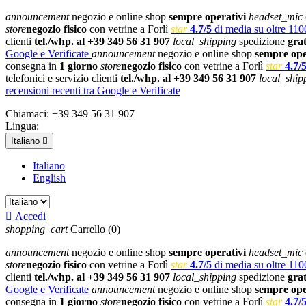
announcement
negozio e online shop
sempre operativi
headset_mic
store
negozio fisico
con vetrine a Forlì
star
4.7/5
di media su oltre 1100
clienti
tel./whp. al +39 349 56 31 907
local_shipping
spedizione
gra
Google e Verificate
announcement
negozio e online shop
sempre ope
consegna in
1 giorno
store
negozio fisico
con vetrine a Forlì
star
4.7/
telefonici e servizio clienti
tel./whp. al +39 349 56 31 907
local_ship
recensioni recenti tra Google e Verificate
Chiamaci:
+39 349 56 31 907
Lingua:
Italiano

Italiano
English

Accedi
shopping_cart
Carrello
(0)
announcement
negozio e online shop
sempre operativi
headset_mic
store
negozio fisico
con vetrine a Forlì
star
4.7/5
di media su oltre 1100
clienti
tel./whp. al +39 349 56 31 907
local_shipping
spedizione
gra
Google e Verificate
announcement
negozio e online shop
sempre ope
consegna in
1 giorno
store
negozio fisico
con vetrine a Forlì
star
4.7/