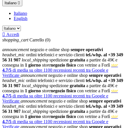
Italiano

Italiano
English

Accedi
shopping_cart
Carrello
(0)
announcement
negozio e online shop
sempre operativi
headset_mic
ordini telefonici e servizio clienti
tel./whp. al +39 349
56 31 907
local_shipping
spedizione
gratuita
a partire da 49€ e
consegna in
1 giorno
store
negozio fisico
con vetrine a Forlì
star
4.7/5
di media su oltre 1100 recensioni recenti tra Google e
Verificate
announcement
negozio e online shop
sempre operativi
headset_mic
ordini telefonici e servizio clienti
tel./whp. al +39 349
56 31 907
local_shipping
spedizione
gratuita
a partire da 49€ e
consegna in
1 giorno
store
negozio fisico
con vetrine a Forlì
star
4.7/5
di media su oltre 1100 recensioni recenti tra Google e
Verificate
announcement
negozio e online shop
sempre operativi
headset_mic
ordini telefonici e servizio clienti
tel./whp. al +39 349
56 31 907
local_shipping
spedizione
gratuita
a partire da 49€ e
consegna in
1 giorno
store
negozio fisico
con vetrine a Forlì
star
4.7/5
di media su oltre 1100 recensioni recenti tra Google e
Verificate
announcement
negozio e online shop
sempre operativi