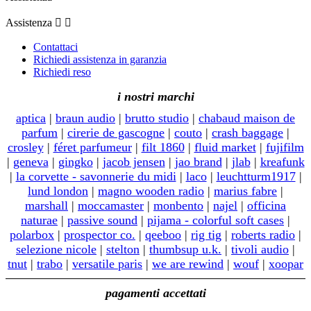
Assistenza


Contattaci
Richiedi assistenza in garanzia
Richiedi reso
i nostri marchi
aptica
|
braun audio
|
brutto studio
|
chabaud maison de
parfum
|
cirerie de gascogne
|
couto
|
crash baggage
|
crosley
|
féret parfumeur
|
filt 1860
|
fluid market
|
fujifilm
|
geneva
|
gingko
|
jacob jensen
|
jao brand
|
jlab
|
kreafunk
|
la corvette - savonnerie du midi
|
laco
|
leuchtturm1917
|
lund london
|
magno wooden radio
|
marius fabre
|
marshall
|
moccamaster
|
monbento
|
najel
|
officina
naturae
|
passive sound
|
pijama - colorful soft cases
|
polarbox
|
prospector co.
|
qeeboo
|
rig tig
|
roberts radio
|
selezione nicole
|
stelton
|
thumbsup u.k.
|
tivoli audio
|
tnut
|
trabo
|
versatile paris
|
we are rewind
|
wouf
|
xoopar
pagamenti accettati