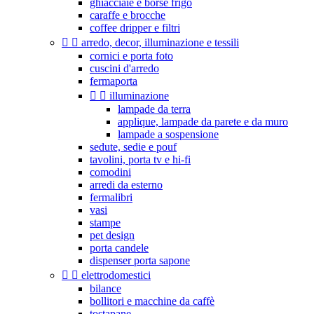
ghiacciaie e borse frigo
caraffe e brocche
coffee dripper e filtri


arredo, decor, illuminazione e tessili
cornici e porta foto
cuscini d'arredo
fermaporta


illuminazione
lampade da terra
applique, lampade da parete e da muro
lampade a sospensione
sedute, sedie e pouf
tavolini, porta tv e hi-fi
comodini
arredi da esterno
fermalibri
vasi
stampe
pet design
porta candele
dispenser porta sapone


elettrodomestici
bilance
bollitori e macchine da caffè
tostapane