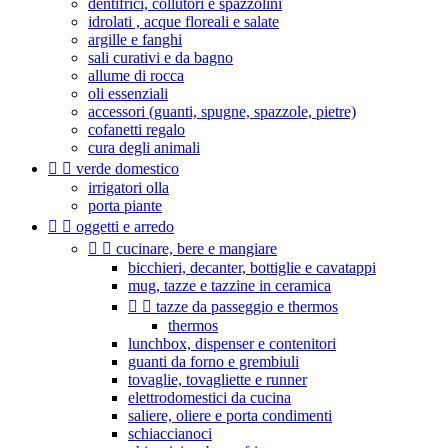
dentifrici, collutori e spazzolini
idrolati , acque floreali e salate
argille e fanghi
sali curativi e da bagno
allume di rocca
oli essenziali
accessori (guanti, spugne, spazzole, pietre)
cofanetti regalo
cura degli animali


verde domestico
irrigatori olla
porta piante


oggetti e arredo


cucinare, bere e mangiare
bicchieri, decanter, bottiglie e cavatappi
mug, tazze e tazzine in ceramica


tazze da passeggio e thermos
thermos
lunchbox, dispenser e contenitori
guanti da forno e grembiuli
tovaglie, tovagliette e runner
elettrodomestici da cucina
saliere, oliere e porta condimenti
schiaccianoci