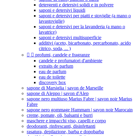
detergenti e detersivi solidi e in polvere
saponi e detersivi liquidi
saponi e detersivi per piatti e stoviglie (a mano o
lavastoviglie)
saponi e detersivi per la lavanderia (a mano o
lavatrice)
saponi e detersivi multisuperficie
additivi (aceto, bicarbonato, percarbonato, acido
citrico, soda, ... )


profumi, candele e fragranze
candele e profumatori d'ambiente
extraits de parfum
eau de parfum
eau de toilette
discovery box
sapone di Marsiglia | savon de Marseille
sapone di Aleppo | savon d'Alep
sapone nero multiuso Marius Fabre | savon noir Marius
Fabre
sapone nero gommage Hammam | savon noir Marocain
creme, pomate, oli, balsami e burri
maschere e impacchi viso, capelli e corpo
deodoranti, rinfrescanti, disinfettanti
rasatura, depilazione, barba e dopobarba