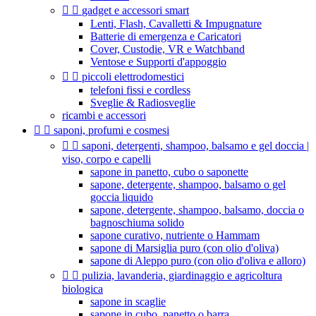


gadget e accessori smart
Lenti, Flash, Cavalletti & Impugnature
Batterie di emergenza e Caricatori
Cover, Custodie, VR e Watchband
Ventose e Supporti d'appoggio


piccoli elettrodomestici
telefoni fissi e cordless
Sveglie & Radiosveglie
ricambi e accessori


saponi, profumi e cosmesi


saponi, detergenti, shampoo, balsamo e gel doccia |
viso, corpo e capelli
sapone in panetto, cubo o saponette
sapone, detergente, shampoo, balsamo o gel
goccia liquido
sapone, detergente, shampoo, balsamo, doccia o
bagnoschiuma solido
sapone curativo, nutriente o Hammam
sapone di Marsiglia puro (con olio d'oliva)
sapone di Aleppo puro (con olio d'oliva e alloro)


pulizia, lavanderia, giardinaggio e agricoltura
biologica
sapone in scaglie
sapone in cubo, panetto o barra