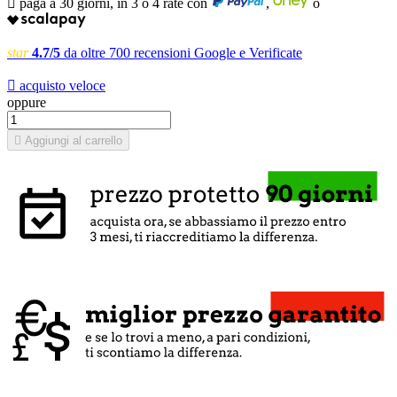

paga a 30 giorni, in 3 o 4 rate con
,
o
star
4.7/5
da oltre 700 recensioni Google e Verificate

acquisto veloce
oppure

Aggiungi al carrello