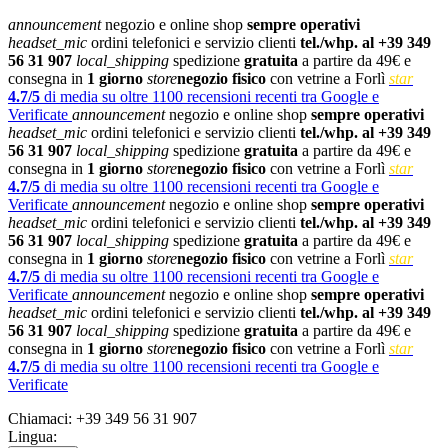
announcement
negozio e online shop
sempre operativi
headset_mic
ordini telefonici e servizio clienti
tel./whp. al +39 349
56 31 907
local_shipping
spedizione
gratuita
a partire da 49€ e
consegna in
1 giorno
store
negozio fisico
con vetrine a Forlì
star
4.7/5
di media su oltre 1100 recensioni recenti tra Google e
Verificate
announcement
negozio e online shop
sempre operativi
headset_mic
ordini telefonici e servizio clienti
tel./whp. al +39 349
56 31 907
local_shipping
spedizione
gratuita
a partire da 49€ e
consegna in
1 giorno
store
negozio fisico
con vetrine a Forlì
star
4.7/5
di media su oltre 1100 recensioni recenti tra Google e
Verificate
announcement
negozio e online shop
sempre operativi
headset_mic
ordini telefonici e servizio clienti
tel./whp. al +39 349
56 31 907
local_shipping
spedizione
gratuita
a partire da 49€ e
consegna in
1 giorno
store
negozio fisico
con vetrine a Forlì
star
4.7/5
di media su oltre 1100 recensioni recenti tra Google e
Verificate
announcement
negozio e online shop
sempre operativi
headset_mic
ordini telefonici e servizio clienti
tel./whp. al +39 349
56 31 907
local_shipping
spedizione
gratuita
a partire da 49€ e
consegna in
1 giorno
store
negozio fisico
con vetrine a Forlì
star
4.7/5
di media su oltre 1100 recensioni recenti tra Google e
Verificate
Chiamaci:
+39 349 56 31 907
Lingua: