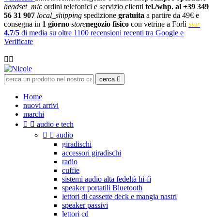
headset_mic
ordini telefonici e servizio clienti
tel./whp. al +39 349
56 31 907
local_shipping
spedizione
gratuita
a partire da 49€ e
consegna in
1 giorno
store
negozio fisico
con vetrine a Forlì
star
4.7/5
di media su oltre 1100 recensioni recenti tra Google e
Verificate

cerca

Home
nuovi arrivi
marchi


audio e tech


audio
giradischi
accessori giradischi
radio
cuffie
sistemi audio alta fedeltà hi-fi
speaker portatili Bluetooth
lettori di cassette deck e mangia nastri
speaker passivi
lettori cd