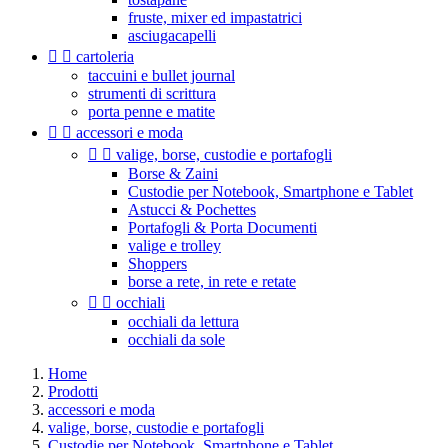
fruste, mixer ed impastatrici
asciugacapelli


cartoleria
taccuini e bullet journal
strumenti di scrittura
porta penne e matite


accessori e moda


valige, borse, custodie e portafogli
Borse & Zaini
Custodie per Notebook, Smartphone e Tablet
Astucci & Pochettes
Portafogli & Porta Documenti
valige e trolley
Shoppers
borse a rete, in rete e retate


occhiali
occhiali da lettura
occhiali da sole
Home
Prodotti
accessori e moda
valige, borse, custodie e portafogli
Custodie per Notebook, Smartphone e Tablet